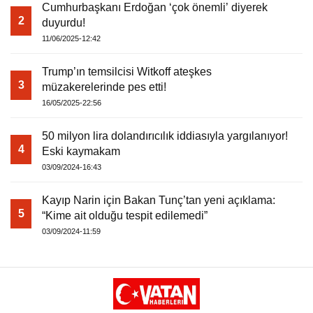
Cumhurbaşkanı Erdoğan ‘çok önemli’ diyerek
2
duyurdu!
11/06/2025-12:42
Trump’ın temsilcisi Witkoff ateşkes
3
müzakerelerinde pes etti!
16/05/2025-22:56
50 milyon lira dolandırıcılık iddiasıyla yargılanıyor!
4
Eski kaymakam
03/09/2024-16:43
Kayıp Narin için Bakan Tunç’tan yeni açıklama:
5
“Kime ait olduğu tespit edilemedi”
03/09/2024-11:59