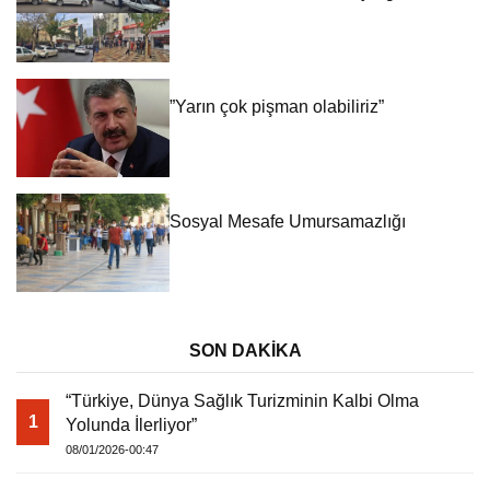
Warning
: Attempt to read property "havaSuanD
”Yarın çok pişman olabiliriz”
/home/u891110917/domains/vatanhaberleri.
content/themes/theHaberV7/dosyalar/modul
havadurumu.php
on line
17
Sosyal Mesafe Umursamazlığı
SON DAKİKA
“Türkiye, Dünya Sağlık Turizminin Kalbi Olma
1
Yolunda İlerliyor”
08/01/2026-00:47