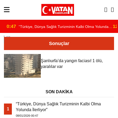
0:47
12
“Türkiye, Dünya Sağlık Turizminin Kalbi Olma Yolunda
/home/u891110917/domains/vatanhaberleri.com/public_html/wp-
İlerliyor”
Sonuçlar
content/themes/theHaberV7/dosyalar/moduller/header-
Şanlıurfa’da yangın faciası! 1 ölü,
havadurumu.php
yaralılar var
on line
16
SON DAKİKA
"
“Türkiye, Dünya Sağlık Turizminin Kalbi Olma
alt="hava"/>
1
Yolunda İlerliyor”
08/01/2026-00:47