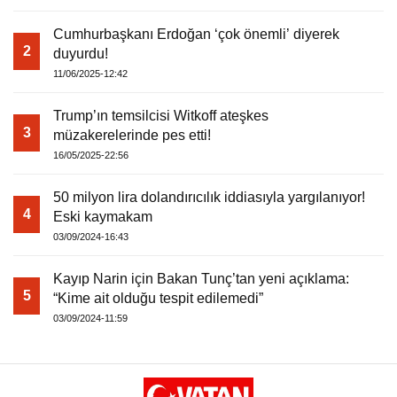
Cumhurbaşkanı Erdoğan ‘çok önemli’ diyerek
Warning
: Attempt to read property "havaSuanD
2
duyurdu!
11/06/2025-12:42
/home/u891110917/domains/vatanhaberleri.
Trump’ın temsilcisi Witkoff ateşkes
3
content/themes/theHaberV7/dosyalar/modul
müzakerelerinde pes etti!
16/05/2025-22:56
havadurumu.php
on line
17
50 milyon lira dolandırıcılık iddiasıyla yargılanıyor!
4
Eski kaymakam
03/09/2024-16:43
Kayıp Narin için Bakan Tunç’tan yeni açıklama:
5
“Kime ait olduğu tespit edilemedi”
03/09/2024-11:59