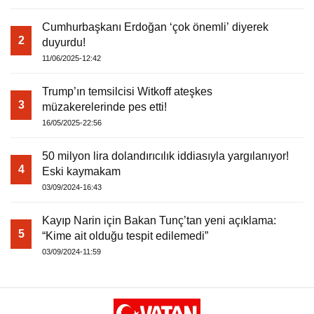
Cumhurbaşkanı Erdoğan ‘çok önemli’ diyerek
Warning
: Attempt to read property "havaSuanD
2
duyurdu!
11/06/2025-12:42
/home/u891110917/domains/vatanhaberleri.
Trump’ın temsilcisi Witkoff ateşkes
3
content/themes/theHaberV7/dosyalar/modul
müzakerelerinde pes etti!
16/05/2025-22:56
havadurumu.php
on line
17
50 milyon lira dolandırıcılık iddiasıyla yargılanıyor!
4
Eski kaymakam
03/09/2024-16:43
Kayıp Narin için Bakan Tunç’tan yeni açıklama:
5
“Kime ait olduğu tespit edilemedi”
03/09/2024-11:59