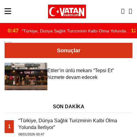
0:47
12
“Türkiye, Dünya Sağlık Turizminin Kalbi Olma Yolunda
/home/u891110917/domains/vatanhaberleri.com/public_html/wp-
İlerliyor”
Sonuçlar
content/themes/theHaberV7/dosyalar/moduller/header-
Etiler’in ünlü mekanı “Tepsi Et”
havadurumu.php
hizmete devam edecek
on line
16
SON DAKİKA
"
“Türkiye, Dünya Sağlık Turizminin Kalbi Olma
alt="hava"/>
1
Yolunda İlerliyor”
08/01/2026-00:47