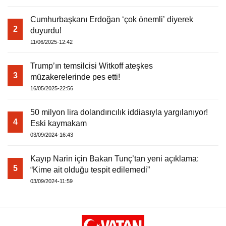
Cumhurbaşkanı Erdoğan ‘çok önemli’ diyerek
Warning
: Attempt to read property "havaSuanD
2
duyurdu!
11/06/2025-12:42
/home/u891110917/domains/vatanhaberleri.
Trump’ın temsilcisi Witkoff ateşkes
3
content/themes/theHaberV7/dosyalar/modul
müzakerelerinde pes etti!
16/05/2025-22:56
havadurumu.php
on line
17
50 milyon lira dolandırıcılık iddiasıyla yargılanıyor!
4
Eski kaymakam
03/09/2024-16:43
Kayıp Narin için Bakan Tunç’tan yeni açıklama:
5
“Kime ait olduğu tespit edilemedi”
03/09/2024-11:59