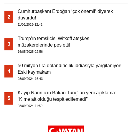
Cumhurbaşkanı Erdoğan ‘çok önemli’ diyerek
Warning
: Attempt to read property "havaSuanD
2
duyurdu!
11/06/2025-12:42
/home/u891110917/domains/vatanhaberleri.
Trump’ın temsilcisi Witkoff ateşkes
3
content/themes/theHaberV7/dosyalar/modul
müzakerelerinde pes etti!
16/05/2025-22:56
havadurumu.php
on line
17
50 milyon lira dolandırıcılık iddiasıyla yargılanıyor!
4
Eski kaymakam
03/09/2024-16:43
Kayıp Narin için Bakan Tunç’tan yeni açıklama:
5
“Kime ait olduğu tespit edilemedi”
03/09/2024-11:59