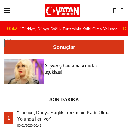
0:47
12
“Türkiye, Dünya Sağlık Turizminin Kalbi Olma Yolunda
/home/u891110917/domains/vatanhaberleri.com/public_html/wp-
İlerliyor”
Sonuçlar
content/themes/theHaberV7/dosyalar/moduller/header-
Alışveriş harcaması dudak
havadurumu.php
uçuklattı!
on line
16
SON DAKİKA
"
“Türkiye, Dünya Sağlık Turizminin Kalbi Olma
alt="hava"/>
1
Yolunda İlerliyor”
08/01/2026-00:47